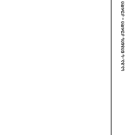
სა.გა.-ს წიგნის ქურდი – ქურდი არ არისო!